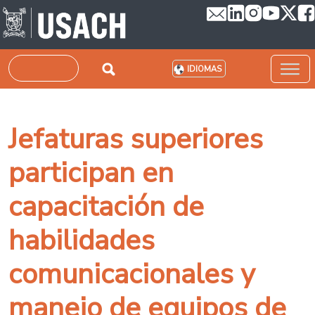
Pasar al contenido principal
Buscar
IDIOMAS
Jefaturas superiores
participan en
capacitación de
habilidades
comunicacionales y
manejo de equipos de