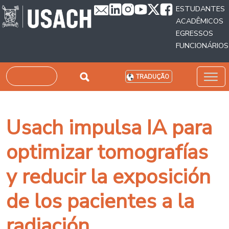
Passar para o conteúdo principal
ESTUDANTES
ACADÊMICOS
EGRESSOS
FUNCIONÁRIOS
Pesquisar
TRADUÇÃO
Usach impulsa IA para
optimizar tomografías
y reducir la exposición
de los pacientes a la
radiación