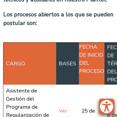
Los procesos abiertos a los que se pueden
postular son:
FECHA
FE
DE INICIO
DE
DEL
CARGO
BASES
TÉ
PROCESO
DEL
PR
Asistente de
Gestión del
Programa de
Ver
25 de
Regularización de
8 de