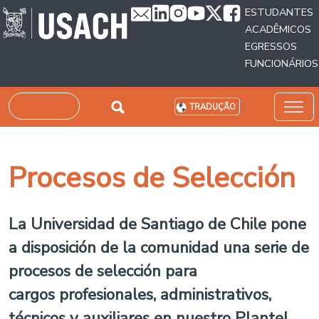
Passar para o conteúdo principal
ESTUDANTES
ACADÊMICOS
EGRESSOS
FUNCIONÁRIOS
Pesquisar
TRADUÇÃO
Procesos de Selección
La Universidad de Santiago de Chile pone
a disposición de la comunidad una serie de
procesos de selección para
cargos
profesionales, administrativos,
técnicos y auxiliares
en nuestro Plantel.