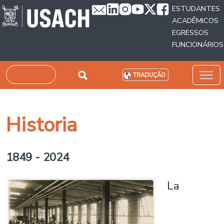
Passar para o conteúdo principal
ESTUDANTES
ACADÊMICOS
EGRESSOS
FUNCIONÁRIOS
Pesquisar
TRADUÇÃO
Historia
1849 - 2024
La