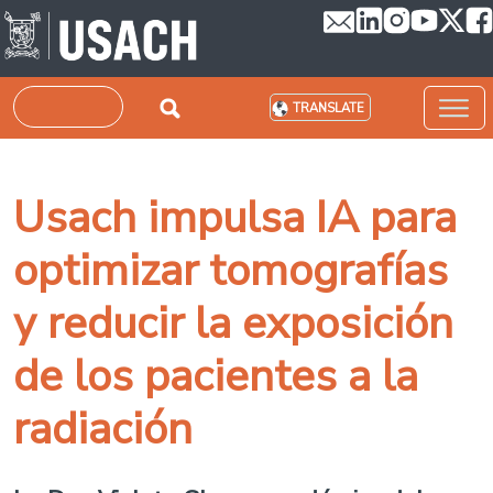
Skip to main content
Search
TRANSLATE
Usach impulsa IA para
optimizar tomografías
y reducir la exposición
de los pacientes a la
radiación