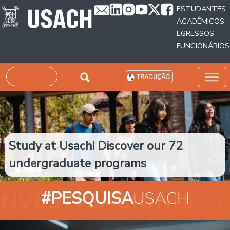
Passar para o conteúdo principal
ESTUDANTES
ACADÊMICOS
EGRESSOS
FUNCIONÁRIOS
Pesquisar
TRADUÇÃO
Study at Usach! Discover our 72
undergraduate programs
#PESQUISA
USACH