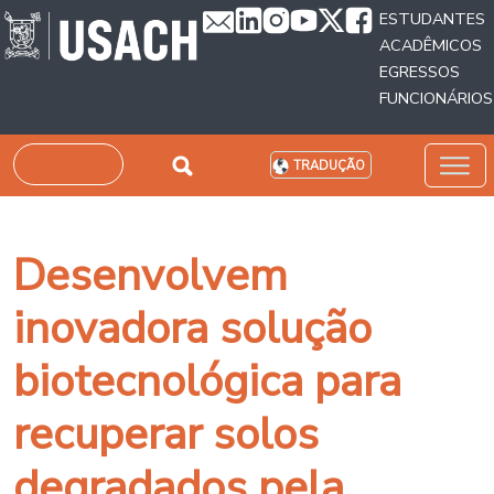
Passar para o conteúdo principal
ESTUDANTES
ACADÊMICOS
EGRESSOS
FUNCIONÁRIOS
Pesquisar
TRADUÇÃO
Desenvolvem
inovadora solução
biotecnológica para
recuperar solos
degradados pela