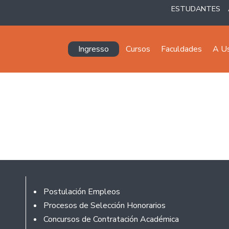
ESTUDANTES
Navegación principal
Ingresso
Cursos
Faculdades
A U
Rodapé
Postulación Empleos
Procesos de Selección Honorarios
Concursos de Contratación Académica