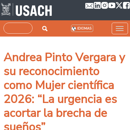
Pasar al contenido principal
Buscar
IDIOMAS
Andrea Pinto Vergara y
su reconocimiento
como Mujer científica
2026: “La urgencia es
acortar la brecha de
sueños”