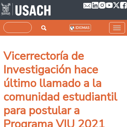
Pasar al contenido principal
Buscar
IDIOMAS
Vicerrectoría de
Investigación hace
último llamado a la
comunidad estudiantil
para postular a
Programa VIU 2021