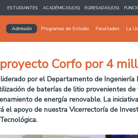
ESTUDIANTES
ACADÉMICAS(OS)
EGRESADAS(OS)
FUNCI
Navegación principal
Admisión
Programas de Estudio
Facultades
La U
proyecto Corfo por 4 mil
liderado por el Departamento de Ingeniería E
lización de baterías de litio provenientes de 
enamiento de energía renovable. La iniciativ
rá el apoyo de nuestra Vicerrectoría de Invest
 Tecnológica.