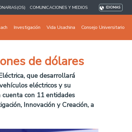
ONARIAS(OS)
COMUNICACIONES Y MEDIOS
IDIOMAS
sach
Investigación
Vida Usachina
Consejo Universitario
lones de dólares
léctrica, que desarrollará
vehículos eléctricos y su
a cuenta con 11 entidades
igación, Innovación y Creación, a