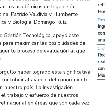
ref
pan los académicos de Ingeniería
Hos
pina, Patricio Valdivia y Humberto
Est
ica y Biología, Domingo Ruíz.
Ing
com
 de Gestión Tecnológica, apoyó este
una
 para maximizar las posibilidades de
Cul
xigente proceso de evaluación al que
Rec
.
rea
can
rgullo haber logrado esta significativa
Mus
á contribuir al avance del conocimiento,
en nuestro país. La investigación
el trabajo y esfuerzo de nuestros
ivel nacional en áreas que son cada vez