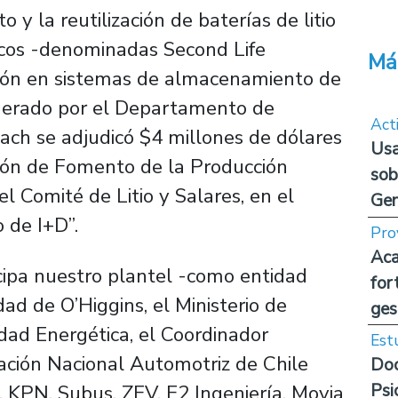
 y la reutilización de baterías de litio
ricos -denominadas
Second Life
Má
ión en sistemas de almacenamiento de
iderado por el Departamento de
Act
Usach se adjudicó $4 millones de dólares
Usa
ción de Fomento de la Producción
sob
el Comité de Litio y Salares, en el
Ge
o de I+D”.
Pro
Aca
icipa nuestro plantel -como entidad
for
dad de O’Higgins, el Ministerio de
ges
idad Energética, el Coordinador
Est
iación Nacional Automotriz de Chile
Doc
Psi
 KPN, Subus, ZEV, E2 Ingeniería, Movia