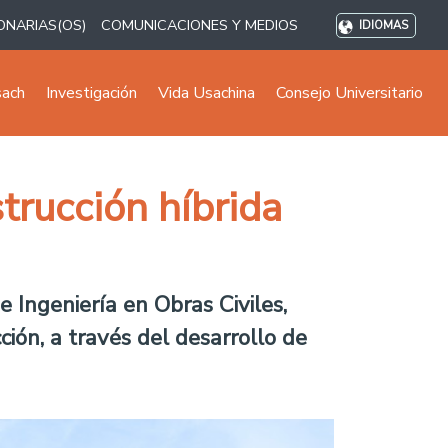
ONARIAS(OS)
COMUNICACIONES Y MEDIOS
IDIOMAS
sach
Investigación
Vida Usachina
Consejo Universitario
trucción híbrida
 Ingeniería en Obras Civiles,
ción, a través del desarrollo de