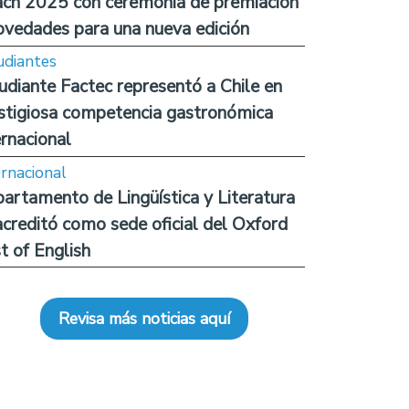
ch 2025 con ceremonia de premiación
ovedades para una nueva edición
udiantes
udiante Factec representó a Chile en
stigiosa competencia gastronómica
ernacional
ernacional
artamento de Lingüística y Literatura
acreditó como sede oficial del Oxford
t of English
Revisa más noticias aquí