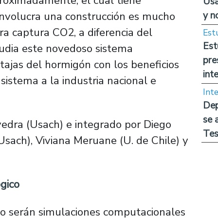
roximadamente, el cual tiene
Usa
y n
involucra una construcción es mucho
 captura CO2, a diferencia del
Est
Est
udia este novedoso sistema
pre
tajas del hormigón con los beneficios
int
istema a la industria nacional e
Int
Dep
se 
avedra (Usach) e integrado por Diego
Tes
Usach), Viviana Meruane (U. de Chile) y
ógico
to serán simulaciones computacionales