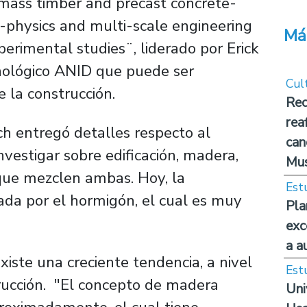
 mass timber and precast concrete-
i-physics and multi-scale engineering
Má
erimental studies¨, liderado por Erick
cnológico ANID que puede ser
Cul
e la construcción.
Rec
rea
ch entregó detalles respecto al
can
vestigar sobre edificación, madera,
Mus
que mezclen ambas. Hoy, la
Est
ada por el hormigón, el cual es muy
Pla
exc
a a
iste una creciente tendencia, a nivel
Est
rucción. "El concepto de madera
Uni