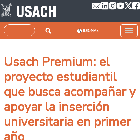
Pasar al contenido principal
Buscar
IDIOMAS
Usach Premium: el
proyecto estudiantil
que busca acompañar y
apoyar la inserción
universitaria en primer
año