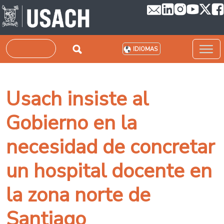
Pasar al contenido principal
Buscar
IDIOMAS
Usach insiste al
Gobierno en la
necesidad de concretar
un hospital docente en
la zona norte de
Santiago