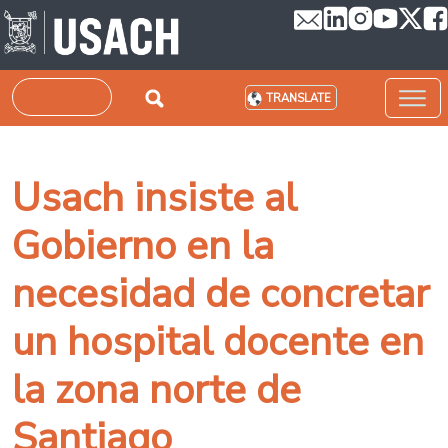
Skip to main content
Search
TRANSLATE
Usach insiste al
Gobierno en la
necesidad de concretar
un hospital docente en
la zona norte de
Santiago