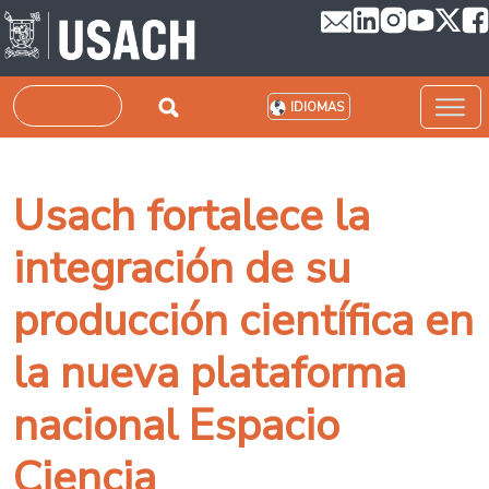
Pasar al contenido principal
Buscar
IDIOMAS
Usach fortalece la
integración de su
producción científica en
la nueva plataforma
nacional Espacio
Ciencia