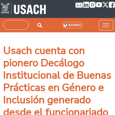
Pasar al contenido principal
Buscar
IDIOMAS
Usach cuenta con
pionero Decálogo
Institucional de Buenas
Prácticas en Género e
Inclusión generado
desde el funcionariado