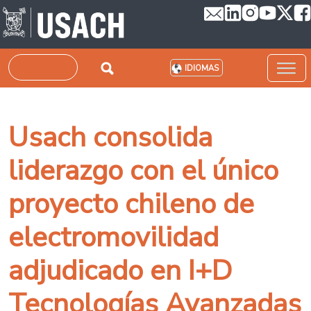
Pasar al contenido principal
Buscar
IDIOMAS
Usach consolida
liderazgo con el único
proyecto chileno de
electromovilidad
adjudicado en I+D
Tecnologías Avanzadas