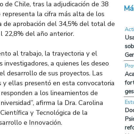
 de Chile, tras la adjudicación de 38
Má
 representa la cifra más alta de los
a de aprobación del 34,5% del total de
Act
l 22,8% del año anterior.
Usa
sob
to al trabajo, la trayectoria y el
Ge
 investigadores, a quienes les deseo
Pro
l desarrollo de sus proyectos. Las
Aca
 y ellas presentó en esta convocatoria
for
ges
 responden a los lineamientos de
niversidad”, afirma la Dra. Carolina
Est
Doc
 Científica y Tecnológica de la
Psi
sarrollo e Innovación.
ref