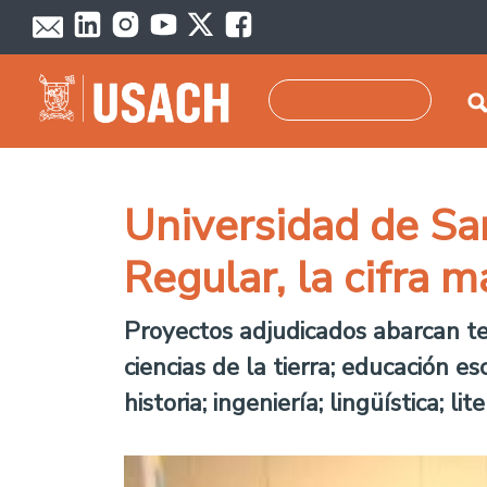
Pasar al contenido principal
Buscar
Universidad de Sa
Regular, la cifra m
Proyectos adjudicados abarcan temá
ciencias de la tierra; educación esc
historia; ingeniería; lingüística; 