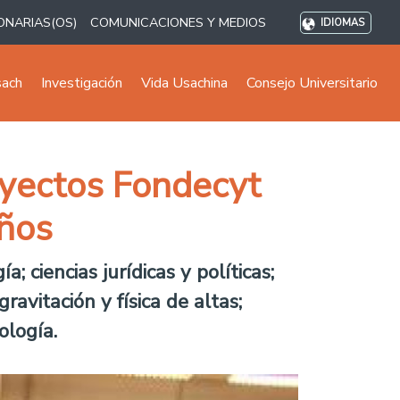
ONARIAS(OS)
COMUNICACIONES Y MEDIOS
IDIOMAS
sach
Investigación
Vida Usachina
Consejo Universitario
oyectos Fondecyt
años
 ciencias jurídicas y políticas;
gravitación y física de altas;
ología.