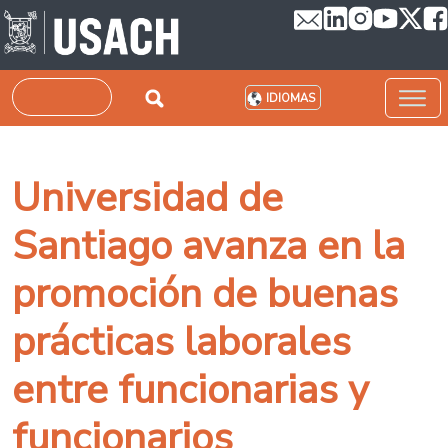
Pasar al contenido principal
Buscar
IDIOMAS
Universidad de
Santiago avanza en la
promoción de buenas
prácticas laborales
entre funcionarias y
funcionarios