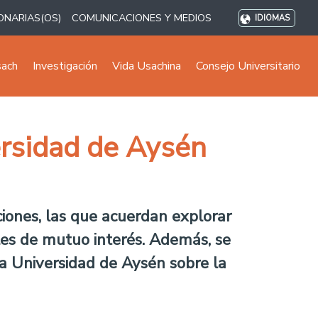
ONARIAS(OS)
COMUNICACIONES Y MEDIOS
IDIOMAS
sach
Investigación
Vida Usachina
Consejo Universitario
ersidad de Aysén
ciones, las que acuerdan explorar
ales de mutuo interés. Además, se
 la Universidad de Aysén sobre la