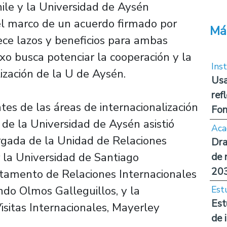
ile y la Universidad de Aysén
 el marco de un acuerdo firmado por
Má
ece lazos y beneficios para ambas
xo busca potenciar la cooperación y la
Inst
lización de la U de Aysén.
Usa
ref
es de las áreas de internacionalización
Fon
 de la Universidad de Aysén asistió
Aca
rgada de la Unidad de Relaciones
Dra
r la Universidad de Santiago
de 
20
artamento de Relaciones Internacionales
ando Olmos Galleguillos, y la
Est
Est
isitas Internacionales, Mayerley
de 