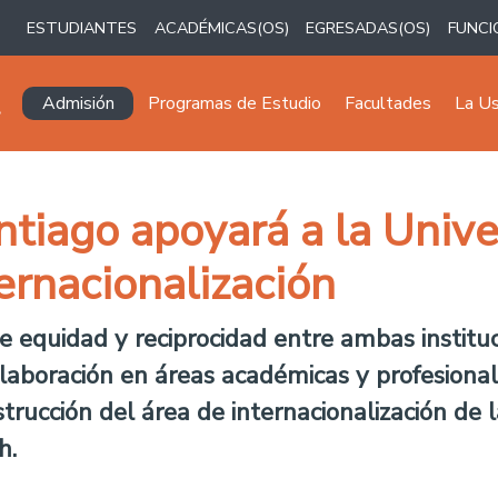
ESTUDIANTES
ACADÉMICAS(OS)
EGRESADAS(OS)
FUNCI
Navegación principal
Admisión
Programas de Estudio
Facultades
La U
ntiago apoyará a la Univ
ernacionalización
e equidad y reciprocidad entre ambas institu
colaboración en áreas académicas y profesion
strucción del área de internacionalización de
h.