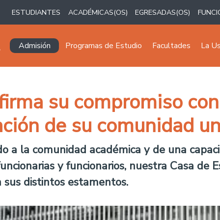
ESTUDIANTES
ACADÉMICAS(OS)
EGRESADAS(OS)
FUNCI
Navegación principal
Admisión
Programas de Estudio
Facultades
La U
afirma su compromiso con
ción de su comunidad uni
gido a la comunidad académica y de una capaci
funcionarias y funcionarios, nuestra Casa de
sus distintos estamentos.