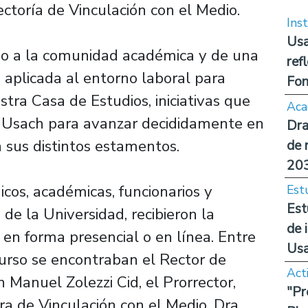
ectoría de Vinculación con el Medio.
Inst
Usa
gido a la comunidad académica y de una
ref
 aplicada al entorno laboral para
Fon
stra Casa de Estudios, iniciativas que
Aca
 Usach para avanzar decididamente en
Dra
sus distintos estamentos.
de 
20
os, académicas, funcionarios y
Est
Est
 de la Universidad, recibieron la
de 
o en forma presencial o en línea. Entre
Us
curso se encontraban el Rector de
Act
 Manuel Zolezzi Cid, el Prorrector,
"Pr
ra de Vinculación con el Medio, Dra.