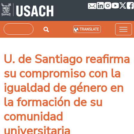
Skip to main content
Search
TRANSLATE
U. de Santiago reafirma
su compromiso con la
igualdad de género en
la formación de su
comunidad
universitaria