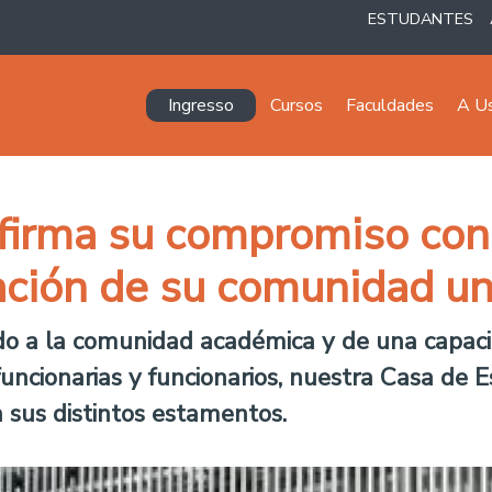
ESTUDANTES
Navegación principal
Ingresso
Cursos
Faculdades
A U
afirma su compromiso con
ción de su comunidad uni
gido a la comunidad académica y de una capaci
funcionarias y funcionarios, nuestra Casa de
sus distintos estamentos.