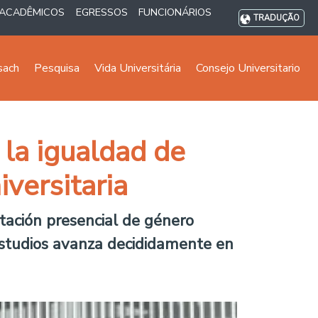
ACADÊMICOS
EGRESSOS
FUNCIONÁRIOS
TRADUÇÃO
sach
Pesquisa
Vida Universitária
Consejo Universitario
 la igualdad de
versitaria
tación presencial de género
 Estudios avanza decididamente en