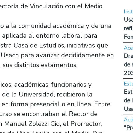
ectoría de Vinculación con el Medio.
Inst
Usa
gido a la comunidad académica y de una
ref
 aplicada al entorno laboral para
Fon
stra Casa de Estudios, iniciativas que
Aca
 Usach para avanzar decididamente en
Dra
sus distintos estamentos.
de 
20
os, académicas, funcionarios y
Est
Est
 de la Universidad, recibieron la
de 
o en forma presencial o en línea. Entre
Us
curso se encontraban el Rector de
Act
 Manuel Zolezzi Cid, el Prorrector,
"Pr