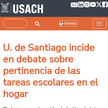
Pasar al contenido principal
Buscar
IDIOMAS
U. de Santiago incide
en debate sobre
pertinencia de las
tareas escolares en el
hogar