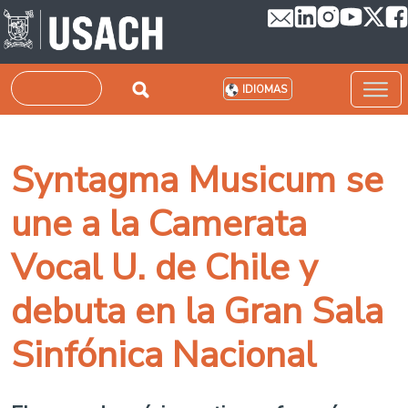
Pasar al contenido principal
Buscar
IDIOMAS
Syntagma Musicum se
une a la Camerata
Vocal U. de Chile y
debuta en la Gran Sala
Sinfónica Nacional