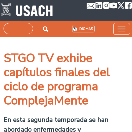
Pasar al contenido principal
Buscar
IDIOMAS
STGO TV exhibe
capítulos finales del
ciclo de programa
ComplejaMente
En esta segunda temporada se han
abordado enfermedades y