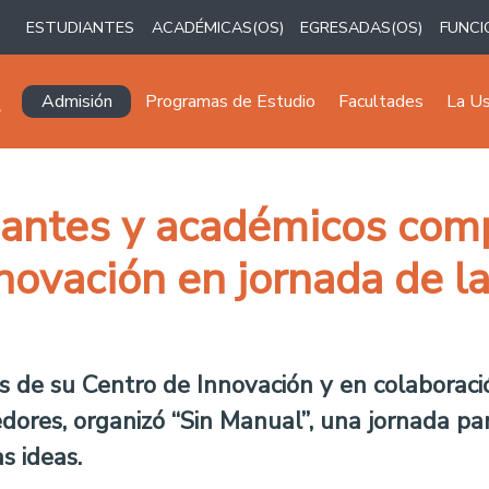
ESTUDIANTES
ACADÉMICAS(OS)
EGRESADAS(OS)
FUNCI
Navegación principal
Admisión
Programas de Estudio
Facultades
La U
iantes y académicos com
novación en jornada de l
és de su Centro de Innovación y en colabora
res, organizó “Sin Manual”, una jornada pa
s ideas.