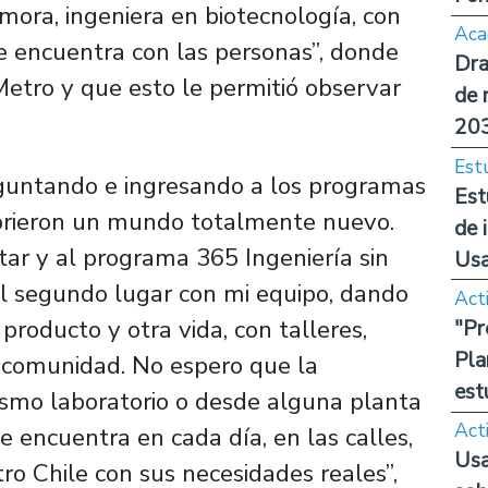
mora, ingeniera en biotecnología, con
Aca
se encuentra con las personas”, donde
Dra
etro y que esto le permitió observar
de 
20
Est
reguntando e ingresando a los programas
Est
abrieron un mundo totalmente nuevo.
de 
tar y al programa 365 Ingeniería sin
Us
el segundo lugar con mi equipo, dando
Act
producto y otra vida, con talleres,
"Pr
Pla
a comunidad. No espero que la
est
ismo laboratorio o desde alguna planta
Act
e encuentra en cada día, en las calles,
Usa
ro Chile con sus necesidades reales”,