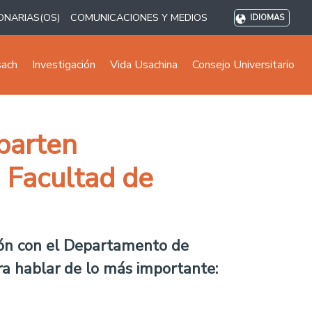
ONARIAS(OS)
COMUNICACIONES Y MEDIOS
IDIOMAS
sach
Investigación
Vida Usachina
Consejo Universitario
parten
a Facultad de
ción con el Departamento de
ra hablar de lo más importante: