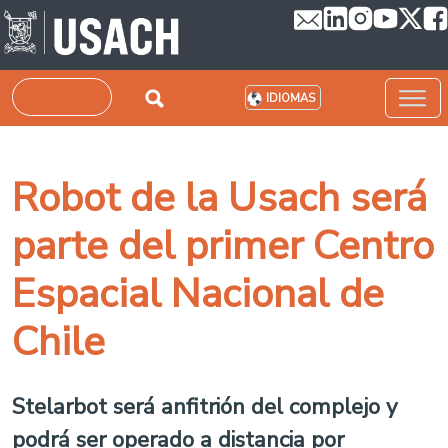
Pasar al contenido principal
Buscar
IDIOMAS
Robot de la Usach será
parte del primer Centro
Espacial Nacional de
Chile
Stelarbot será anfitrión del complejo y
podrá ser operado a distancia por