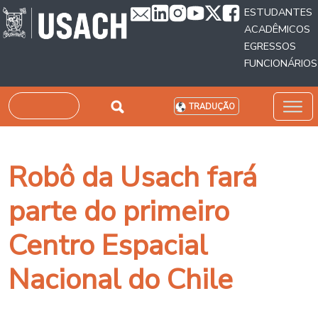
Passar para o conteúdo principal
ESTUDANTES
ACADÊMICOS
EGRESSOS
FUNCIONÁRIOS
Pesquisar
TRADUÇÃO
Robô da Usach fará
parte do primeiro
Centro Espacial
Nacional do Chile