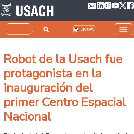
Pasar al contenido principal
Buscar
IDIOMAS
Robot de la Usach fue
protagonista en la
inauguración del
primer Centro Espacial
Nacional