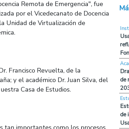
Docencia Remota de Emergencia", fue
Má
izada por el Vicedecanato de Docencia
a Unidad de Virtualización de
Inst
émica.
Usa
ref
Fon
Aca
Dr. Francisco Revuelta, de la
Dra
ña; y el académico Dr. Juan Silva, del
de 
20
estra Casa de Estudios.
Est
Est
de 
Us
s tan importantes como los procesos