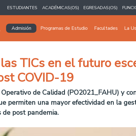
ESTUDIANTES
ACADÉMICAS(OS)
EGRESADAS(OS)
FUNCI
Navegación principal
Admisión
Programas de Estudio
Facultades
La U
las TICs en el futuro esc
post COVID-19
an Operativo de Calidad (PO2021_FAHU) y cons
ue permiten una mayor efectividad en la gestió
s de post pandemia.