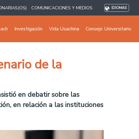
ONARIAS(OS)
COMUNICACIONES Y MEDIOS
IDIOMAS
sach
Investigación
Vida Usachina
Consejo Universitario
enario de la
istió en debatir sobre las
n, en relación a las instituciones