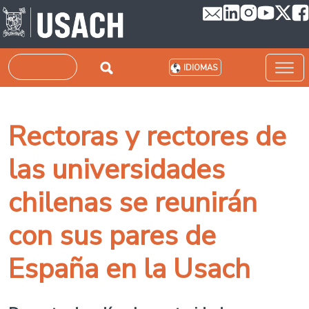
Pasar al contenido principal
Buscar
IDIOMAS
Rectoras y rectores de
las universidades
chilenas se reunirán
con sus pares de
España en la Usach