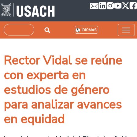
Pasar al contenido principal
Buscar
IDIOMAS
Rector Vidal se reúne
con experta en
estudios de género
para analizar avances
en equidad