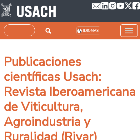
Pasar al contenido principal
Buscar
IDIOMAS
Publicaciones
científicas Usach:
Revista Iberoamericana
de Viticultura,
Agroindustria y
Ruralidad (Rivar)