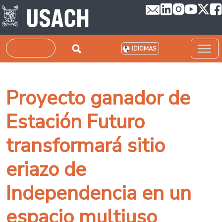
Pasar al contenido principal
Buscar
IDIOMAS
Proyecto ganador de
Estación Futuro
transformará sitio
eriazo de
Independencia en un
espacio multiuso