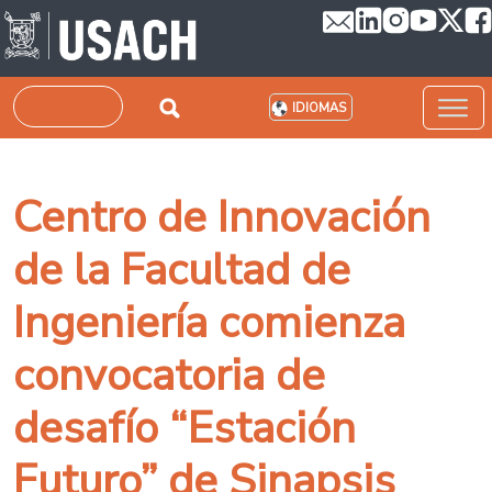
Pasar al contenido principal
Buscar
IDIOMAS
Centro de Innovación
de la Facultad de
Ingeniería comienza
convocatoria de
desafío “Estación
Futuro” de Sinapsis