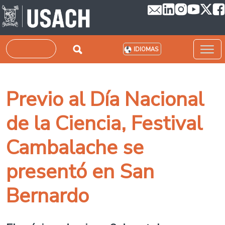
Pasar al contenido principal
Buscar
IDIOMAS
Previo al Día Nacional
de la Ciencia, Festival
Cambalache se
presentó en San
Bernardo