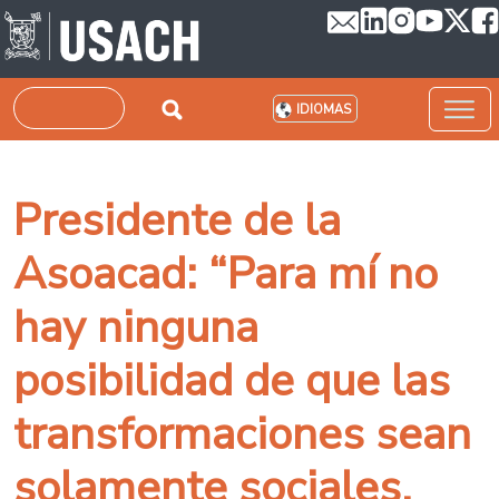
Pasar al contenido principal
Buscar
IDIOMAS
Presidente de la
Asoacad: “Para mí no
hay ninguna
posibilidad de que las
transformaciones sean
solamente sociales.