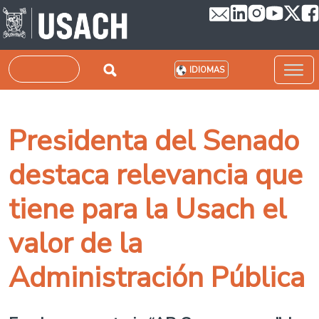
Pasar al contenido principal
Buscar
IDIOMAS
Presidenta del Senado
destaca relevancia que
tiene para la Usach el
valor de la
Administración Pública