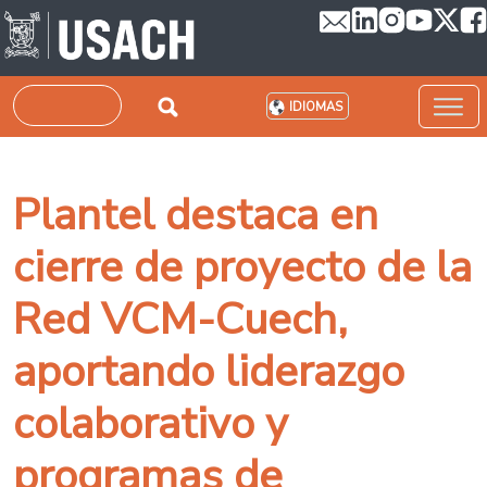
Pasar al contenido principal
Buscar
IDIOMAS
Plantel destaca en
cierre de proyecto de la
Red VCM-Cuech,
aportando liderazgo
colaborativo y
programas de