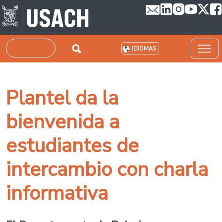
Pasar al contenido principal
Buscar
IDIOMAS
Plantel da la
bienvenida a
estudiantes de
intercambio con charla
informativa