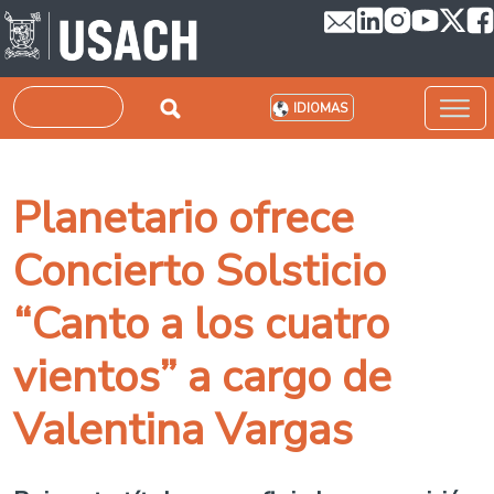
Pasar al contenido principal
Buscar
IDIOMAS
Planetario ofrece
Concierto Solsticio
“Canto a los cuatro
vientos” a cargo de
Valentina Vargas