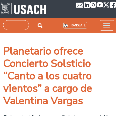
Skip to main content
Search
TRANSLATE
Planetario ofrece
Concierto Solsticio
“Canto a los cuatro
vientos” a cargo de
Valentina Vargas