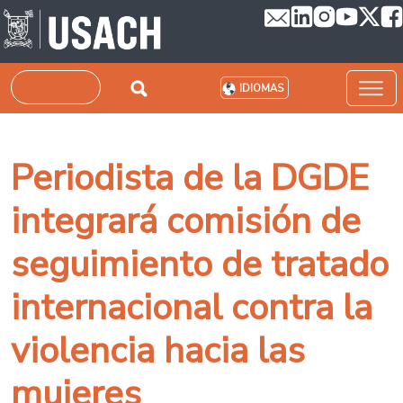
Pasar al contenido principal
Buscar
IDIOMAS
Periodista de la DGDE
integrará comisión de
seguimiento de tratado
internacional contra la
violencia hacia las
mujeres