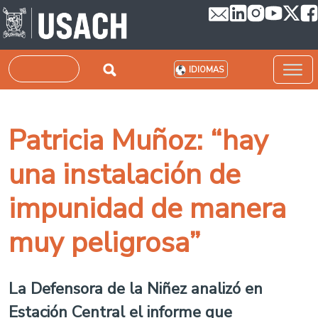
Pasar al contenido principal
Buscar
IDIOMAS
Patricia Muñoz: “hay
una instalación de
impunidad de manera
muy peligrosa”
La Defensora de la Niñez analizó en
Estación Central el informe que