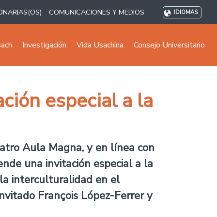
ONARIAS(OS)
COMUNICACIONES Y MEDIOS
IDIOMAS
sach
Investigación
Vida Usachina
Consejo Universitario
ción especial a la
eatro Aula Magna, y en línea con
ende una invitación especial a la
a interculturalidad en el
invitado François López-Ferrer y