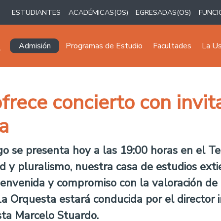
ESTUDIANTES
ACADÉMICAS(OS)
EGRESADAS(OS)
FUNCI
Navegación principal
Admisión
Programas de Estudio
Facultades
La U
frece concierto con invita
a
go se presenta hoy a las 19:00 horas en el T
ad y pluralismo, nuestra casa de estudios exti
envenida y compromiso con la valoración de l
 La Orquesta estará conducida por el director 
sta Marcelo Stuardo.