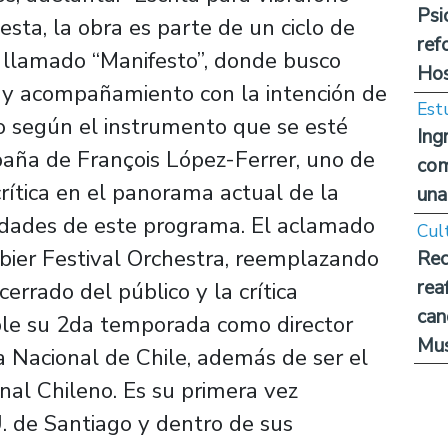
Psi
sta, la obra es parte de un ciclo de
ref
s llamado “Manifesto”, donde busco
Hos
ta y acompañamiento con la intención de
Est
o según el instrumento que se esté
Ing
spaña de François López-Ferrer, uno de
com
crítica en el panorama actual de la
una
edades de este programa. El aclamado
Cul
bier Festival Orchestra, reemplazando
Rec
rea
cerrado del público y la crítica
can
le su 2da temporada como director
Mus
a Nacional de Chile, además de ser el
onal Chileno. Es su primera vez
U. de Santiago y dentro de sus