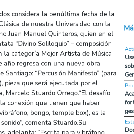
ados considera la penúltima fecha de la
lásica de nuestra Universidad con la
Má
eno Juan Manuel Quinteros, quien en el
tata “Divino Soliloquio” – composición
Act
 la categoría Mejor Artista de Música
Usa
te año regresa con una nueva obra
sob
e Santiago: “Percusión Manifesto” (para
Ge
), pieza que será ejecutada por el
Pro
a, Marcelo Stuardo Orrego.“El desafío
Aca
 la conexión que tienen que haber
for
ges
 vibráfono, bongo, temple box), es la
 sonido“, comenta Stuardo.Su
Est
Doc
, adelanta: “Escrita para vibráfono