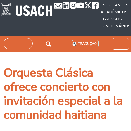
Passar para o conteúdo principal
ESTUDANTES
ACADÊMICOS
EGRESSOS
FUNCIONÁRIOS
Pesquisar
TRADUÇÃO
Orquesta Clásica
ofrece concierto con
invitación especial a la
comunidad haitiana