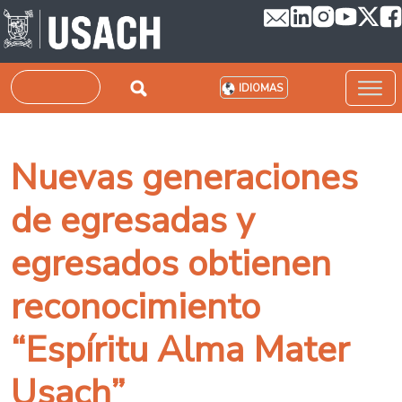
Pasar al contenido principal
Buscar
IDIOMAS
Nuevas generaciones
de egresadas y
egresados obtienen
reconocimiento
“Espíritu Alma Mater
Usach”