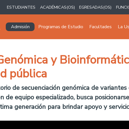
ESTUDIANTES
ACADÉMICAS(OS)
EGRESADAS(OS)
FUNCI
Navegación principal
Admisión
Programas de Estudio
Facultades
La U
enómica y Bioinformátic
d pública
rio de secuenciación genómica de variantes
ón de equipo especializado, busca posicionarse
ima generación para brindar apoyo y servicio