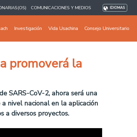
ONARIAS(OS)
COMUNICACIONES Y MEDIOS
IDIOMAS
sach
Investigación
Vida Usachina
Consejo Universitario
a promoverá la
 de SARS-CoV-2, ahora será una
 a nivel nacional en la aplicación
s a diversos proyectos.