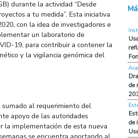
B) durante la actividad “Desde
Má
yectos a tu medida”. Esta iniciativa
020, con la idea de investigadores e
Inst
plementar un laboratorio de
Usa
VID-19, para contribuir a contener la
ref
nético y la vigilancia genómica del
Fon
Aca
Dra
de 
20
o, sumado al requerimiento del
Est
Est
nte apoyo de las autoridades
de 
rar la implementación de esta nueva
Us
 semanas se encuentra aportando al